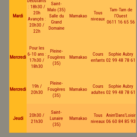
Débutants
Saint-
: 18h30 /
Malo (35)
Tam-Tam de
20h
Tous
Mardi
Salle du
Mamakao
l'Ouest
Avançés :
niveaux
Grand
0611 16 65 56
20h30 /
Domaine
22h
Pour les
Pleine-
6-10 ans :
Cours
Sophie Aubry
Mercredi
Fougères
Mamakao
17h30 /
enfants
02 99 48 78 61
(35)
18h30
Pleine-
19h /
Cours
Sophie Aubry
Mercredi
Fougères
Mamakao
20h30
adultes
02 99 48 78 61
(35)
Saint-
20h30 /
Tous
Anim'Dans'Loisir
Jeudi
Lunaire
Mamakao
21h30
niveaux
06 60 84 85 93
(35)