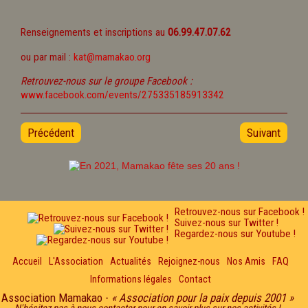
Renseignements et inscriptions au
06.99.47.07.62
ou par mail :
kat@mamakao.org
Retrouvez-nous sur le groupe Facebook :
www.facebook.com/events/275335185913342
Précédent
Suivant
Retrouvez-nous sur Facebook !
Suivez-nous sur Twitter !
Regardez-nous sur Youtube !
Accueil
L'Association
Actualités
Rejoignez-nous
Nos Amis
FAQ
Informations légales
Contact
Association Mamakao -
« Association pour la paix depuis 2001 »