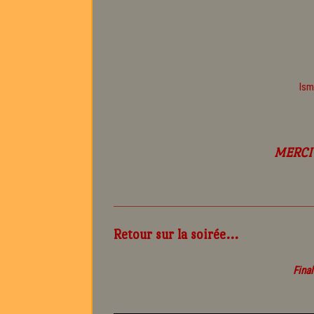
Ism
MERCI 
Retour sur la soirée...
Fina