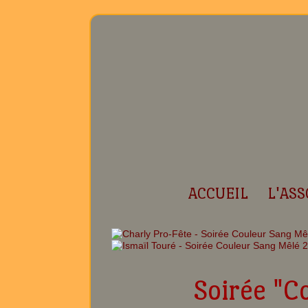
ACCUEIL
L'ASS
Soirée "C