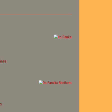
ines.
rs