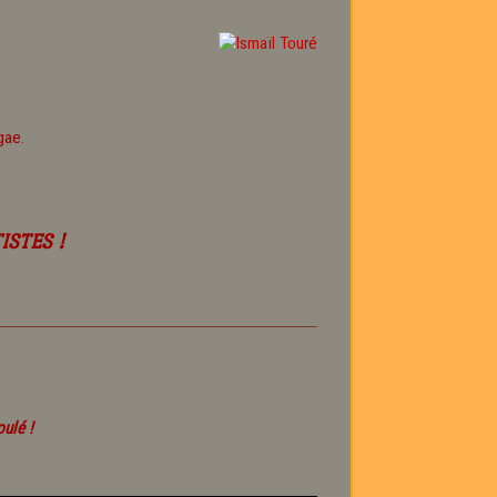
gae.
ISTES !
ulé !