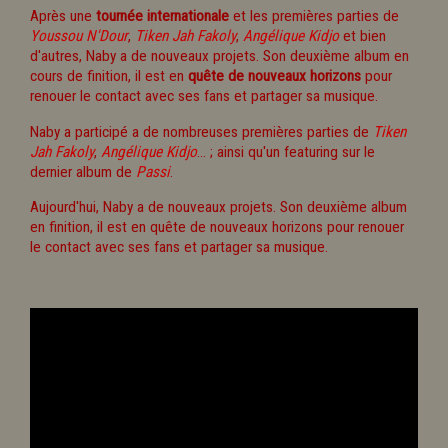
Après une
tournée internationale
et les premières parties de
Youssou N'Dour
,
Tiken Jah Fakoly
,
Angélique Kidjo
et bien
d'autres, Naby a de nouveaux projets. Son deuxième album en
cours de finition, il est en
quête de nouveaux horizons
pour
renouer le contact avec ses fans et partager sa musique.
Naby a participé a de nombreuses premières parties de
Tiken
Jah Fakoly
,
Angélique Kidjo
… ; ainsi qu'un featuring sur le
dernier album de
Passi
.
Aujourd'hui, Naby a de nouveaux projets. Son deuxième album
en finition, il est en quête de nouveaux horizons pour renouer
le contact avec ses fans et partager sa musique.