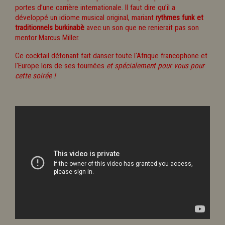
portes d’une carrière internationale. Il faut dire qu’il a
développé un idiome musical original, mariant
rythmes funk et
traditionnels burkinabè
avec un son que ne renierait pas son
mentor Marcus Miller.
Ce cocktail détonant fait danser toute l'Afrique francophone et
l'Europe lors de ses tournées
et spécialement pour vous pour
cette soirée !