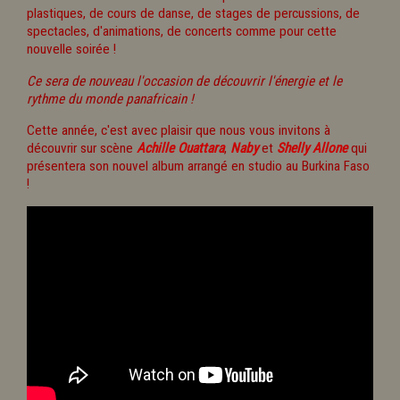
plastiques, de cours de danse, de stages de percussions, de
spectacles, d'animations, de concerts comme pour cette
nouvelle soirée !
Ce sera de nouveau l'occasion de découvrir l'énergie et le
rythme du monde panafricain !
Cette année, c'est avec plaisir que nous vous invitons à
découvrir sur scène
Achille Ouattara
,
Naby
et
Shelly Allone
qui
présentera son nouvel album arrangé en studio au Burkina Faso
!