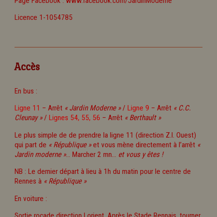
Page Facebook :
www.facebook.com/JardinModerne
Licence 1-1054785
Accès
En bus :
Ligne 11
– Arrêt
« Jardin Moderne »
/
Ligne 9
– Arrêt
« C.C.
Cleunay »
/
Lignes 54, 55, 56
– Arrêt
« Berthault »
Le plus simple de de prendre la ligne 11 (direction Z.I. Ouest)
qui part de
« République »
et vous mène directement à l’arrêt
«
Jardin moderne »
… Marcher 2 mn...
et vous y êtes !
NB : Le dernier départ à lieu à 1h du matin pour le centre de
Rennes à
« République »
En voiture :
Sortie rocade direction Lorient. Après le Stade Rennais, tourner