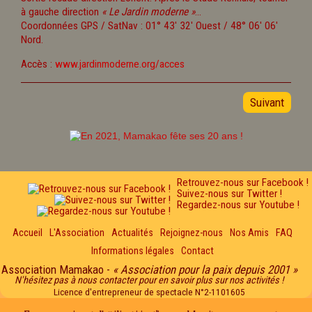
à gauche direction
« Le Jardin moderne »
…
Coordonnées GPS / SatNav : 01° 43′ 32′ Ouest / 48° 06′ 06′
Nord.
Accès :
www.jardinmoderne.org/acces
Suivant
Retrouvez-nous sur Facebook !
Suivez-nous sur Twitter !
Regardez-nous sur Youtube !
Accueil
L'Association
Actualités
Rejoignez-nous
Nos Amis
FAQ
Informations légales
Contact
Association Mamakao -
« Association pour la paix depuis 2001 »
N'hésitez pas à nous contacter pour en savoir plus sur nos activités !
Licence d'entrepreneur de spectacle N°2-1101605