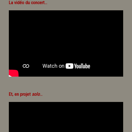
La vidéo du concert...
Et, en projet
solo
...