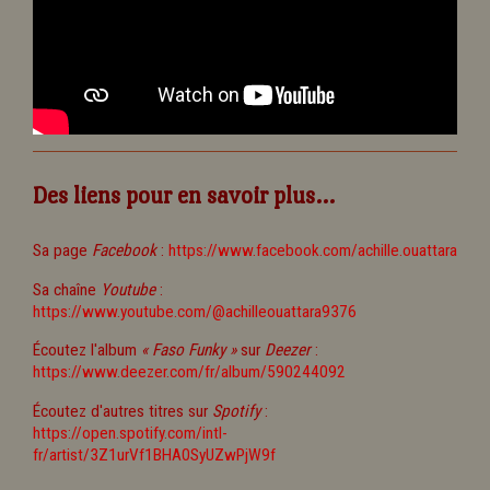
Des liens pour en savoir plus...
Sa page
Facebook
:
https://www.facebook.com/achille.ouattara
Sa chaîne
Youtube
:
https://www.youtube.com/@achilleouattara9376
Écoutez l'album
« Faso Funky »
sur
Deezer
:
https://www.deezer.com/fr/album/590244092
Écoutez d'autres titres sur
Spotify
:
https://open.spotify.com/intl-
fr/artist/3Z1urVf1BHA0SyUZwPjW9f