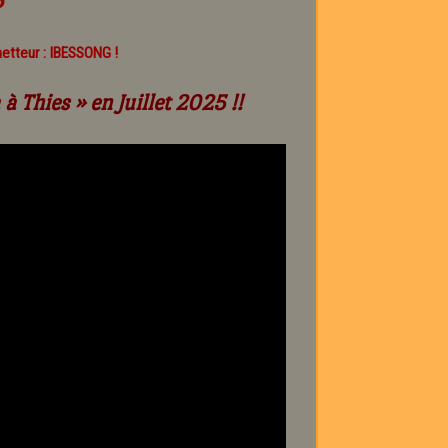
metteur : IBESSONG !
 à Thies »
en Juillet 2025 !!