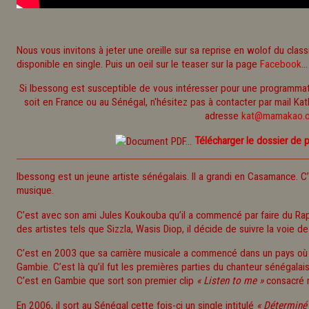
Nous vous invitons à jeter une oreille sur sa reprise en wolof du cla
disponible en single. Puis un oeil sur le teaser sur la page
Facebook
...
Si Ibessong est susceptible de vous intéresser pour une programma
soit en France ou au Sénégal, n'hésitez pas à contacter par mail Kat
adresse
kat@mamakao.o
Télécharger le dossier de 
Ibessong est un jeune artiste sénégalais. Il a grandi en Casamance. C’est
musique.
C’est avec son ami Jules Koukouba qu’il a commencé par faire du Rap.
des artistes tels que Sizzla, Wasis Diop, il décide de suivre la voie d
C’est en 2003 que sa carrière musicale a commencé dans un pays où 
Gambie. C’est là qu’il fut les premières parties du chanteur sénégalai
C’est en Gambie que sort son premier clip
« Listen to me »
consacré m
En 2006, il sort au Sénégal cette fois-ci un single intitulé
« Déterminé 