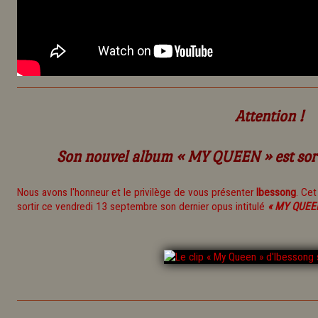
Attention !
Son nouvel album
« MY QUEEN »
est sor
Nous avons l'honneur et le privilège de vous présenter
Ibessong
. Ce
sortir ce vendredi 13 septembre son dernier opus intitulé
« MY QUEE