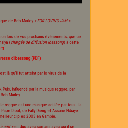
ssique de Bob Marley
« FOR LOVING JAH »
tion lors de vos prochains événements, que ce
halyn (
chargée de diffusion Ibessong
) à cette
rg
presse d'Ibessong (PDF)
 là qu’il fut atteint par le virus de la
 Puis, influencé par la musique reggae, par
e Bob Marley.
le reggae est une musique adulée par tous : la
s Pape Diouf, de Fally Dieng et Assane Ndiaye.
eilleur clip es 2003 en Gambie.
à agir »
en duo avec son ami avec qui il se