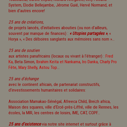
System, Elodie Bellejambe, Jérome Guié, Hervé Normand, et
bien d'autres encore!
25 ans de créations,
de projets lancés, d'initiatives abouties (ou non d'ailleurs,
souvent par manque de finances) :
« Utopies partagées »
, «
Horya », « Des déboires sanglants aux mémoires sans nom »...
25 ans de soutien
aux artistes panafricains (locaux ou vivant à l'étranger) :
Fred
Ka
, Beta Simon,
Ibrahim Keïta et Nankama
,
Iro Danka
,
Charly Pro
Fête
,
Mary Shelly
,
Astou Top
...
25 ans d'échange
avec le continent africain, de partenariat constructifs,
d'investissements humanitaires et solidaires:
Association Mamakao-Sénégal, Afreeca Child, Breizh africa,
Maison des squares, ville d'Ercé-près-Liffré, ville de Rennes, les
écoles, la MIR, les centres de loisirs, IME, CAT, COPF...
25 ans d'existence
via notre site internet et surtout grâce à