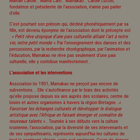
Maman Carole... Mama Caro... Mamakao... Carole Lutton,
fondatrice et présidente de l'association, n'aime pas parler
d'elle.
C'est pourtant son prénom qui, décliné phonétiquement par sa
fille, est devenu éponyme de l'association dont le précepte est
:
« Petit rêve utopique d'une paix culturelle alliant l'art à notre
vie, notre petit monde »
. Par l'enseignement des danses et des
percussions, par la recherche chorégraphique, par l'animation et
l'éducation, Mamakao ne rêve pas seulement d'une paix
culturelle, elle y contribue manifestement...
L'association et les interventions
Association loi 1901, Mamakao ne perçoit pas encore de
subventions.... Elle s'autofinance par le biais des activités
qu'elle propose depuis six ans auprès des scolaires, centre de
loisirs et autres organismes à travers la région Bretagne..
.«
Favoriser les échanges culturels et développer le dialogue
artistique avec l'Afrique en faisant émerger et connaître de
nouveaux talents »
... Tournée à ses débuts vers la culture
ivoirienne, l'association, par la diversité de ses intervenants et
de ses sympathisants, représente aujourd'hui les cultures de