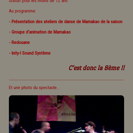
Gratuit pour les moins de 12 ans
Au programme:
- Présentation des ateliers de danse de Mamakao de la saison
- Groupe d'animation de Mamakao
- Redouane
- Inity-I Sound Système
C'est donc la 8ème !!
Et une photo du spectacle...