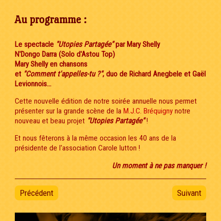
Au programme :
Le spectacle
"Utopies Partagée"
par Mary Shelly
N'Dongo Darra (Solo d'Astou Top)
Mary Shelly en chansons
et
"Comment t'appelles-tu ?"
, duo de Richard Anegbele et Gaël
Levionnois
...
Cette nouvelle édition de notre soirée annuelle nous permet
présenter sur la grande scène de la
M.J.C. Bréquigny
notre
nouveau et beau projet
"Utopies Partagée"
!
Et nous fêterons à la même occasion les 40 ans de la
présidente de l'association Carole lutton !
Un moment à ne pas manquer !
Précédent
Suivant