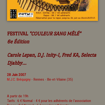
FESTIVAL
"COULEUR SANG MÊLÉ"
6e Édition
Carole Lepan, D.J. Inity-I, Fred KA, Selecta
Djahby...
28 Juin 2007
M.J.C. Bréquigny
- Rennes - Ille-et-Vilaine (35)
A partir de 19h
Tarifs : 6 € Normal - 4 € pour les adhérents de l'association