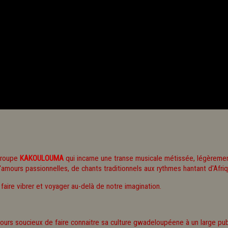
groupe
KAKOULOUMA
qui incarne une transe musicale métissée, légèremen
ours passionnelles, de chants traditionnels aux rythmes hantant d'Afriqu
ire vibrer et voyager au-delà de notre imagination.
ujours soucieux de faire connaitre sa culture gwadeloupéene à un large pub