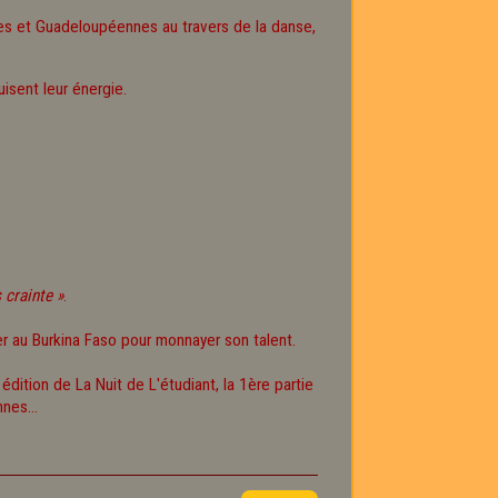
ines et Guadeloupéennes au travers de la danse,
isent leur énergie.
 crainte »
.
r au Burkina Faso pour monnayer son talent.
dition de La Nuit de L'étudiant, la 1ère partie
nes...