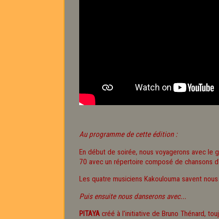
Au programme de cette édition :
En début de soirée, nous voyagerons avec le 
70 avec un répertoire composé de chansons d'am
Les quatre musiciens Kakoulouma savent nous fa
Puis ensuite nous danserons avec...
PITAYA
créé à l'initiative de Bruno Thénard, to