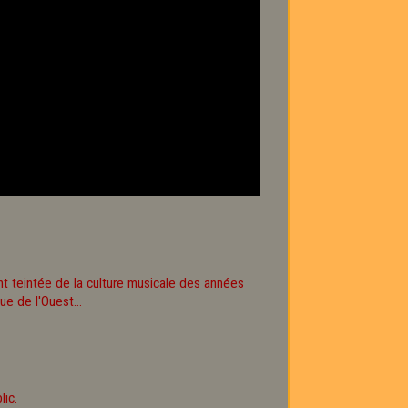
t teintée de la culture musicale des années
e de l'Ouest...
lic.