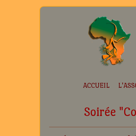
ACCUEIL
L'ASS
Soirée "C