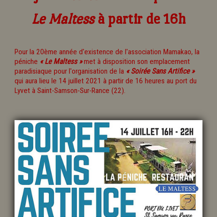
Le Maltess
à partir de 16h
Pour la 20ème année d'existence de l'association Mamakao, la
péniche
« Le Maltess »
met à disposition son emplacement
paradisiaque pour l'organisation de la
« Soirée Sans Artifice »
qui aura lieu le 14 juillet 2021 à partir de 16 heures au port du
Lyvet à Saint-Samson-Sur-Rance (22).