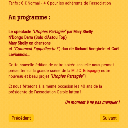
Tarifs : 6 € Normal - 4 € pour les adhérents de l'association
Au programme :
Le spectacle
"Utopies Partagée"
par Mary Shelly
N'Dongo Darra (Solo d'Astou Top)
Mary Shelly en chansons
et
"Comment t'appelles-tu ?"
, duo de Richard Anegbele et Gaël
Levionnois
...
Cette nouvelle édition de notre soirée annuelle nous permet
présenter sur la grande scène de la
M.J.C. Bréquigny
notre
nouveau et beau projet
"Utopies Partagée"
!
Et nous fêterons à la même occasion les 40 ans de la
présidente de l'association Carole lutton !
Un moment à ne pas manquer !
Précédent
Suivant