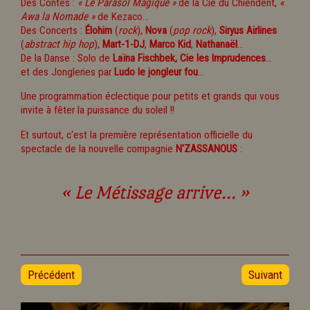
Des Contes :
« Le Parasol Magique »
de la Cie du Chiendent,
«
Awa la Nomade »
de Kezaco...
Des Concerts :
Élohim
(
rock
),
Nova
(
pop rock
),
Siryus Airlines
(
abstract hip hop
),
Mart-1-DJ
,
Marco Kid
,
Nathanaël
...
De la Danse : Solo de
Laïna Fischbek,
Cie les Imprudences
...
et des Jongleries par
Ludo le jongleur fou
...
Une programmation éclectique pour petits et grands qui vous
invite à fêter la puissance du soleil !!
Et surtout, c'est la première représentation officielle du
spectacle de la nouvelle compagnie
N'ZASSANOUS
:
« Le Métissage arrive... »
Précédent
Suivant