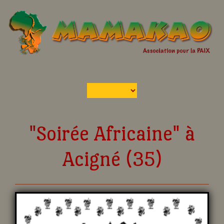
"Soirée Africaine" à
Acigné (35)