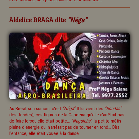
Aldelice BRAGA dite
"Néga"
Au Brésil, son surnom, c'est
"Néga"
. Il lui vient des
"Rondas"
(les Rondes), ces figures de la Capoëira qu'elle n'arrêtait pas
de faire lorsqu'elle était petite...
"Neguinha"
, la petite métis
pleine d'énergie qui n'arrêtait pas de tourner en rond... Dès
l'enfance, elle était vouée à la danse...