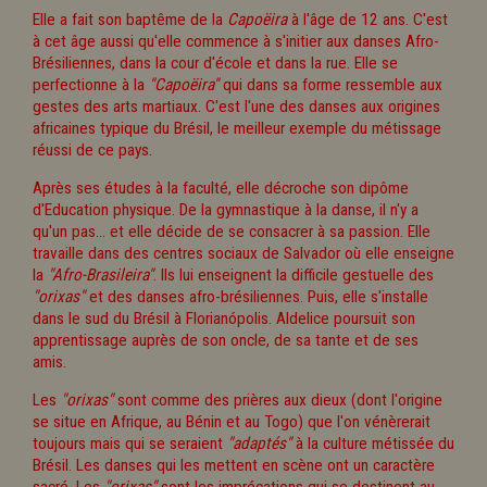
Elle a fait son baptême de la
Capoëira
à l'âge de 12 ans. C'est
à cet âge aussi qu'elle commence à s'initier aux danses Afro-
Brésiliennes, dans la cour d'école et dans la rue. Elle se
perfectionne à la
"Capoëira"
qui dans sa forme ressemble aux
gestes des arts martiaux. C'est l'une des danses aux origines
africaines typique du Brésil, le meilleur exemple du métissage
réussi de ce pays.
Après ses études à la faculté, elle décroche son dipôme
d'Education physique. De la gymnastique à la danse, il n'y a
qu'un pas... et elle décide de se consacrer à sa passion. Elle
travaille dans des centres sociaux de Salvador où elle enseigne
la
"Afro-Brasileira"
. Ils lui enseignent la difficile gestuelle des
"orixas"
et des danses afro-brésiliennes. Puis, elle s'installe
dans le sud du Brésil à Florianópolis. Aldelice poursuit son
apprentissage auprès de son oncle, de sa tante et de ses
amis.
Les
"orixas"
sont comme des prières aux dieux (dont l'origine
se situe en Afrique, au Bénin et au Togo) que l'on vénèrerait
toujours mais qui se seraient
"adaptés"
à la culture métissée du
Brésil. Les danses qui les mettent en scène ont un caractère