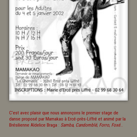
C'est avec plaisir que nous annonçons le premier stage de
danse proposé par Mamakao à Ercé-près-Liffré et animé par la
Brésilienne Aldelice Braga :
Samba
,
Candomblé
,
Forro
,
Foxé
...