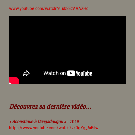
www.youtube.com/watch?v=uk8EzAAAXHo
Découvrez sa dernière vidéo...
« Acoustique à Ouagadougou »
- 2018 :
https://www.youtube.com/watch?v=0gYg_6iBiIw