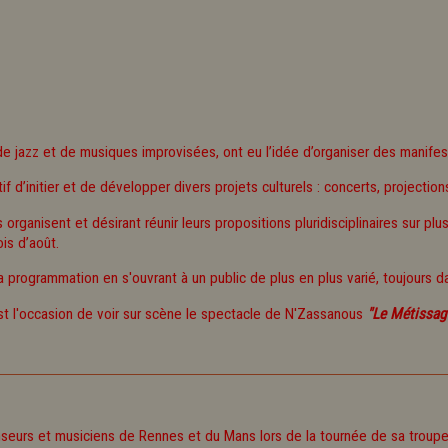
 jazz et de musiques improvisées, ont eu l’idée d’organiser des manifes
ctif d’initier et de développer divers projets culturels : concerts, projectio
ganisent et désirant réunir leurs propositions pluridisciplinaires sur plusie
is d’août.
e sa programmation en s'ouvrant à un public de plus en plus varié, toujours
t l'occasion de voir sur scène le spectacle de N'Zassanous
"Le Métissag
nseurs et musiciens de Rennes et du Mans lors de la tournée de sa troup