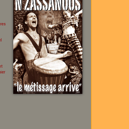
ures
l
et
mier